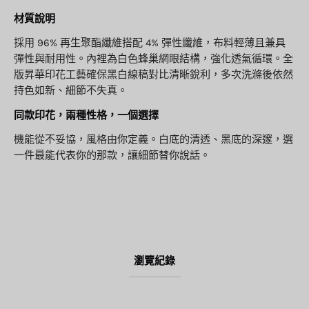
材質說明
採用 96% 再生聚酯纖維搭配 4% 彈性纖維，布料輕薄且兼具
彈性與耐用性。內裡為白色蜂巢網眼結構，強化透氣循環。全
版昇華印花工藝確保黑白線稿對比清晰銳利，多次洗滌後依然
持色如新、細節不失真。
同款印花，兩種性格，一個選擇
機能從不妥協，風格由你定義。白底的清透、黑底的深邃，選
一件最能代表你的那款，讓細節替你說話。
瀏覽紀錄