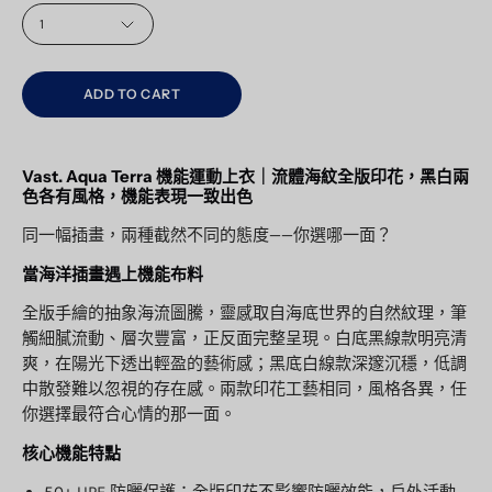
QUANTITY
1
ADD TO CART
Vast. Aqua Terra 機能運動上衣｜流體海紋全版印花，黑白兩
色各有風格，機能表現一致出色
同一幅插畫，兩種截然不同的態度——你選哪一面？
當海洋插畫遇上機能布料
全版手繪的抽象海流圖騰，靈感取自海底世界的自然紋理，筆
觸細膩流動、層次豐富，正反面完整呈現。白底黑線款明亮清
爽，在陽光下透出輕盈的藝術感；黑底白線款深邃沉穩，低調
中散發難以忽視的存在感。兩款印花工藝相同，風格各異，任
你選擇最符合心情的那一面。
核心機能特點