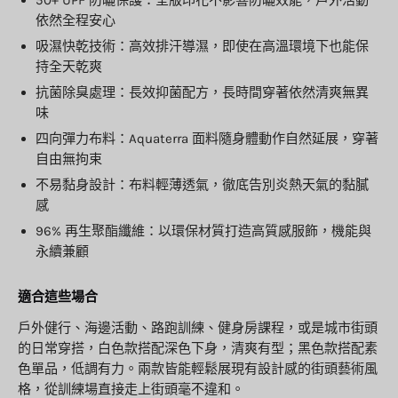
50+ UPF 防曬保護：全版印花不影響防曬效能，戶外活動
依然全程安心
吸濕快乾技術：高效排汗導濕，即使在高溫環境下也能保
持全天乾爽
抗菌除臭處理：長效抑菌配方，長時間穿著依然清爽無異
味
四向彈力布料：Aquaterra 面料隨身體動作自然延展，穿著
自由無拘束
不易黏身設計：布料輕薄透氣，徹底告別炎熱天氣的黏膩
感
96% 再生聚酯纖維：以環保材質打造高質感服飾，機能與
永續兼顧
適合這些場合
戶外健行、海邊活動、路跑訓練、健身房課程，或是城市街頭
的日常穿搭，白色款搭配深色下身，清爽有型；黑色款搭配素
色單品，低調有力。兩款皆能輕鬆展現有設計感的街頭藝術風
格，從訓練場直接走上街頭毫不違和。