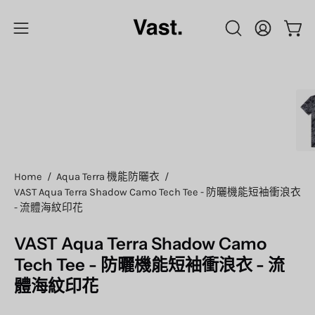
Skip
to
Open
Open
OPEN
My
content
SEARCH
Account
navigation
BAR
menu
Open
image
lightbox
Home
/
Aqua Terra 機能防曬衣
/
VAST Aqua Terra Shadow Camo Tech Tee - 防曬機能短袖衝浪衣
- 流體海紋印花
VAST Aqua Terra Shadow Camo
Tech Tee - 防曬機能短袖衝浪衣 - 流
體海紋印花